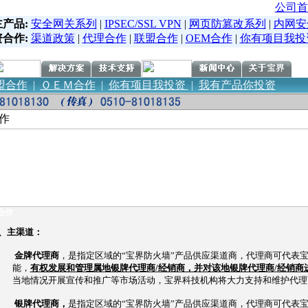
公司首
主产品:
安全网关系列
|
IPSEC/SSL VPN
|
网页防篡改系列
|
内网安
资合作:
渠道政策
|
代理合作
|
联盟合作
|
OEM合作
|
你有项目我投
盟合作
|
ＯＥＭ合作
|
你有项目我投资
|
我有产品你投资
作
合作
、主渠道：
金牌代理商
，是指定区域的“宝界防火墙”产品供应渠道商，代理商可代表
能，
有权发展和管理属地银牌代理商
/
经销商，并对该地银牌代理商
/
经销商
当地情况开展宣传和推广等市场活动，宝界科技机构将大力支持和维护代理
银牌代理商，
是指定区域的“宝界防火墙”产品供应渠道商，代理商可代表