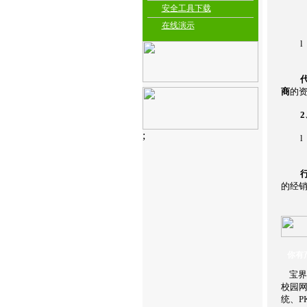
安全工具下载
在线演示
l
商
的
2
;
l
的经
你有
宝界科
校园网
统、P