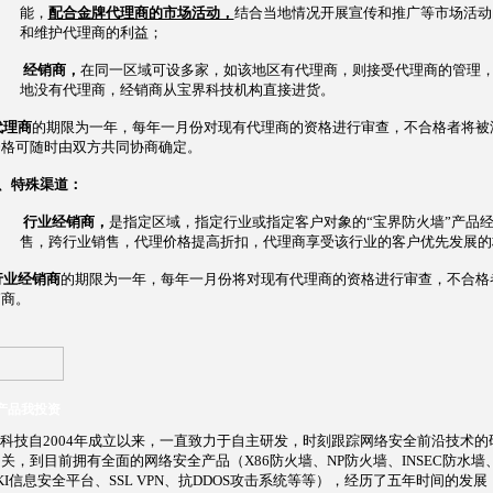
能，
配合金牌代理商的市场活动，
结合当地情况开展宣传和推广等市场活动
和维护代理商的利益；
经销商，
在同一区域可设多家，如该地区有代理商，则接受代理商的管理
地没有代理商，经销商从宝界科技机构直接进货。
代理商
的期限为一年，每年一月份对现有代理商的资格进行审查，不合格者将被
资格可随时由双方共同协商确定。
、特殊渠道：
行业经销商，
是指定区域，指定行业或指定客户对象的“宝界防火墙”产品
售，跨行业销售，代理价格提高折扣，代理商享受该行业的客户优先发展的
行业经销商
的期限为一年，每年一月份将对现有代理商的资格进行审查，不合格
销商。
产品我投资
技自2004年成立以来，一直致力于自主研发，时刻跟踪网络安全前沿技术的
关，到目前拥有全面的网络安全产品（X86防火墙、NP防火墙、INSEC防水墙、
KI信息安全平台、SSL VPN、抗DDOS攻击系统等等），经历了五年时间的发