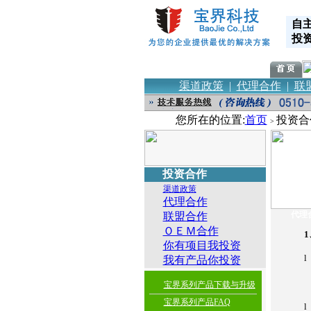
自
投
渠道政策
|
代理合作
|
联
您所在的位置:
首页
投资合
>
投资合作
渠道政策
代理合作
代理
联盟合作
ＯＥＭ合作
1
你有项目我投资
l
我有产品你投资
宝界系列产品下载与升级
宝界系列产品FAQ
l