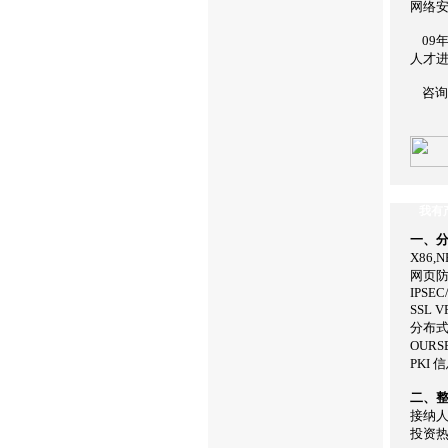
网络
09
人才
咨询热
我
有
一、
X86,
网页防
IPSEC
SSL 
分布式
OURS
PKI
二、
接纳人
投资热线